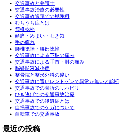
交通事故と弁護士
交通事故治療の必要性
交通事故通院での慰謝料
むちうち症とは
頚椎捻挫
頭痛・めまい・吐き気
手の痺れ
腰椎捻挫・腰部捻挫
交通事故による下肢の痛み
交通事故による手首・肘の痛み
脳脊髄液減少症
整骨院と整形外科の違い
交通事故に遭いレントゲンで異常が無いと診断
交通事故での骨折のリハビリ
ひき逃げでの交通事故治療
交通事故での後遺症とは
自損事故でのケガについて
自転車での交通事故
最近の投稿