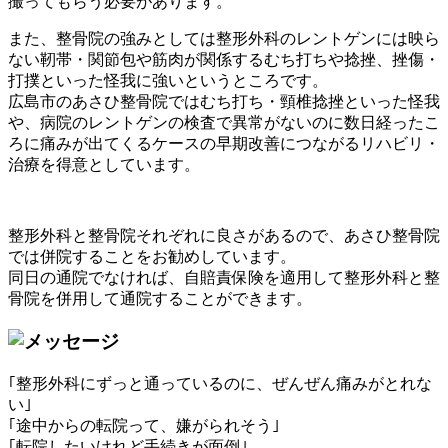
撮ってもらう必要があります。
また、整骨院の強みとしては整形外科のレントゲンには映ら
ない靭帯・関節包や筋肉が関係するむち打ちや捻挫、挫傷・
打撲といった怪我に強いというところです。
広島市のあさひ整骨院ではむち打ち・頸椎捻挫といった怪我
や、病院のレントゲンの検査で異常がないのに数日経ったこ
ろに痛みが出てくるケースの早期改善につながるリハビリ・
治療を得意としています。
整形外科と整骨院それぞれに良さがあるので、あさひ整骨院
では併院することをお勧めしています。
同日の通院でなければ、自賠責保険を適用して整形外科と整
骨院を併用して通院することができます。
｢整形外科にずっと通っているのに、ぜんぜん痛みがとれな
い｣
｢途中からの転院って、嫌がられそう｣
｢転院したいけれど手続きが面倒｣