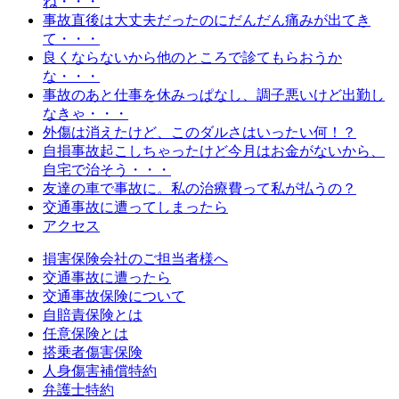
ね・・・
事故直後は大丈夫だったのにだんだん痛みが出てき
て・・・
良くならないから他のところで診てもらおうか
な・・・
事故のあと仕事を休みっぱなし、調子悪いけど出勤し
なきゃ・・・
外傷は消えたけど、このダルさはいったい何！？
自損事故起こしちゃったけど今月はお金がないから、
自宅で治そう・・・
友達の車で事故に。私の治療費って私が払うの？
交通事故に遭ってしまったら
アクセス
損害保険会社のご担当者様へ
交通事故に遭ったら
交通事故保険について
自賠責保険とは
任意保険とは
搭乗者傷害保険
人身傷害補償特約
弁護士特約